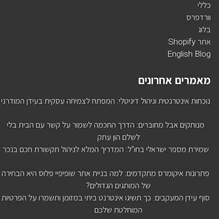
כללי
וורדפרס
בלוג
אתר Shopify
English Blog
מאמרים אחרונים
נוכחות אינטרנטית וניהול דיגיטלי: המפתח לצמיחה עסקית בעידן המודרני
קרא עוד »
מנותקים אבל מחוברים: הדרך החכמה לשמור על קשר עם הבית בלי
לשלם הון עתק
קרא עוד »
שמירת מספר ישראלי בחו"ל: המדריך המלא לניהול תקשורת חכם בנכר
קרא עוד »
פתרונות איקומרס מתקדמים: למה בניית אתר שופיפיי פלוס היא הבחירה
של המותגים הגדולים?
קרא עוד »
סוף עידן המעקבים: כך תשיגו אינטרנט ביתי במזומן ותשמרו על הפרטיות
המוחלטת שלכם
קרא עוד »