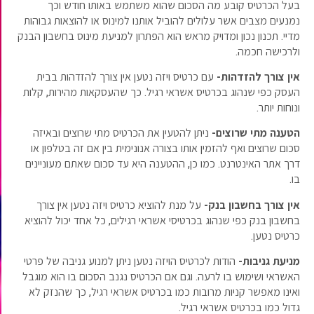
בעל הכרטיס קובע מה הסכום שהוא משתמש באותו חודש וכך
נמנעים מצבים אשר עלולים להוביל אותנו למינוס או להוצאות גבוהות
מדיי. תכנון נכון ומדויק מראש הוא הפתרון למניעת מינוס בחשבון הבנק
ולרכישה חכמה.
אין צורך להזדהות-
עם כרטיס ויזה נטען אין צורך להזדהות בבית
העסק כפי שנהוג בכרטיס אשראי רגיל. כך שהעסקאות מהירות, קלות
ונוחות יותר.
הטענה מתי שרוצים-
ניתן להטעין את הכרטיס מתי שרוצים ובאיזה
סכום שרוצים ואף להזמין אותו בצורה אנונימית בין אם זה בטלפון או
דרך אתר האינטרנט. כמו כן, ההטענה היא עד סכום שאתם מעוניינים
בו.
אין צורך בחשבון בנק-
על מנת להוציא כרטיס ויזה נטען אין צורך
בחשבון בנק כפי שנהוג בכרטיסי אשראי רגילים, כל אחד יכול להוציא
כרטיס נטען.
מניעת גניבות-
הודות לכרטיס הויזה נטען ניתן למנוע גניבה של פרטי
האשראי ושימוש בו לרעה. וגם אם הכרטיס נגנב הסכום בו הוא מוגבל
ואינו מאפשר קניות מרובות כמו בכרטיס אשראי רגיל, כך שהנזק לא
גדול כמו בכרטיס אשראי רגיל.