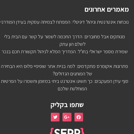
מאמרים אחרונים
נוכחות אינטרנטית וניהול דיגיטלי: המפתח לצמיחה עסקית בעידן המודרני
קרא עוד »
מנותקים אבל מחוברים: הדרך החכמה לשמור על קשר עם הבית בלי
לשלם הון עתק
קרא עוד »
שמירת מספר ישראלי בחו"ל: המדריך המלא לניהול תקשורת חכם בנכר
קרא עוד »
פתרונות איקומרס מתקדמים: למה בניית אתר שופיפיי פלוס היא הבחירה
של המותגים הגדולים?
קרא עוד »
סוף עידן המעקבים: כך תשיגו אינטרנט ביתי במזומן ותשמרו על הפרטיות
המוחלטת שלכם
קרא עוד »
שתפו בקליק